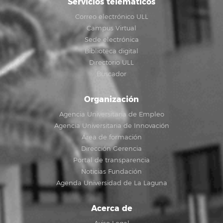
Servicios telemáticos
Correo electrónico ULL
Campus Virtual
Sede electrónica
Biblioteca digital
Directorio ULL
Buscador
Organización
Agencia Universitaria de Empleo
Agencia Universitaria de Innovación
Área de formación
Dirección Gerencia
Portal de transparencia
Noticias Fundación
Agenda Universidad de La Laguna
Acerca de