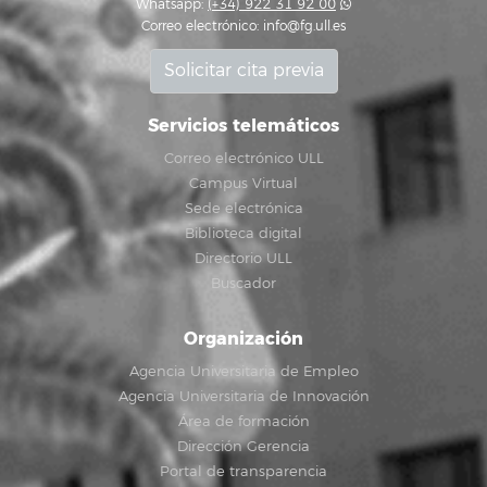
Whatsapp:
(+34) 922 31 92 00
Correo electrónico:
info@fg.ull.es
Solicitar cita previa
Servicios telemáticos
Correo electrónico ULL
Campus Virtual
Sede electrónica
Biblioteca digital
Directorio ULL
Buscador
Organización
Agencia Universitaria de Empleo
Agencia Universitaria de Innovación
Área de formación
Dirección Gerencia
Portal de transparencia