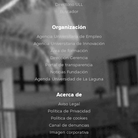
Directorio ULL
Buscador
Organización
Agencia Universitaria de Empleo
Agencia Universitaria de Innovación
Área de formación
Dirección Gerencia
Portal de transparencia
Noticias Fundación
Agenda Universidad de La Laguna
Acerca de
Aviso Legal
Política de Privacidad
Política de cookies
Canal de denuncias
Imagen corporativa