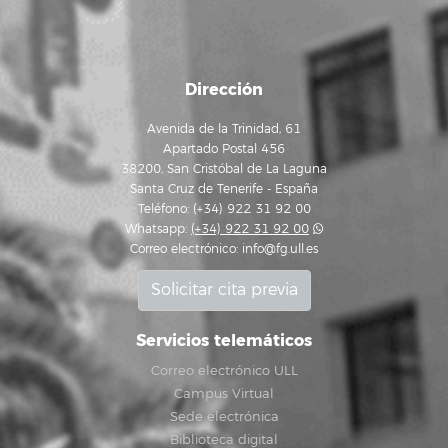
Dirección
Avenida de la Trinidad, 61
Apartado Postal 456
38200, San Cristóbal de La Laguna
Santa Cruz de Tenerife - España
Teléfono: (+34) 922 31 92 00
Whatsapp:
(+34) 922 31 92 00
Correo electrónico:
info@fg.ull.es
Solicitar cita previa
Servicios telemáticos
Correo electrónico ULL
Campus Virtual
Sede electrónica
Biblioteca digital