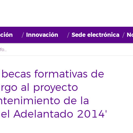
ción
Innovación
Sede electrónica
No
Se convocan cuatro becas formativas de investigación con cargo al proyecto 'Conservación y mantenimiento de la fuente de la plaza del Adelantado 2014'
 becas formativas de
argo al proyecto
ntenimiento de la
del Adelantado 2014'