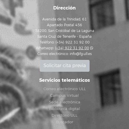
Dirección
Avenida de la Trinidad, 61
Apartado Postal 456
38200, San Cristóbal de La Laguna
Santa Cruz de Tenerife - España
Teléfono: (+34) 922 31 92 00
Whatsapp:
(+34) 922 31 92 00
Correo electrónico:
info@fg.ull.es
Solicitar cita previa
Servicios telemáticos
Correo electrónico ULL
Campus Virtual
Sede electrónica
Biblioteca digital
Directorio ULL
Buscador