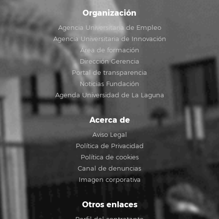
Organización
Agencia Universitaria de Empleo
Agencia Universitaria de Innovación
Área de formación
Dirección Gerencia
Portal de transparencia
Noticias Fundación
Agenda Universidad de La Laguna
Acerca de
Aviso Legal
Política de Privacidad
Política de cookies
Canal de denuncias
Imagen corporativa
Otros enlaces