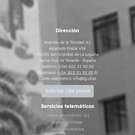
Dirección
Avenida de la Trinidad, 61
Apartado Postal 456
38200, San Cristóbal de La Laguna
Santa Cruz de Tenerife - España
Teléfono: (+34) 922 31 92 00
Whatsapp:
(+34) 922 31 92 00
Correo electrónico:
info@fg.ull.es
Solicitar cita previa
Servicios telemáticos
Correo electrónico ULL
Campus Virtual
Sede electrónica