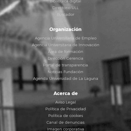
Biblioteca digital
Directorio ULL
Buscador
Organización
Agencia Universitaria de Empleo
Agencia Universitaria de Innovación
Área de formación
Dirección Gerencia
Portal de transparencia
Noticias Fundación
Agenda Universidad de La Laguna
Acerca de
Aviso Legal
Política de Privacidad
Política de cookies
Canal de denuncias
Imagen corporativa