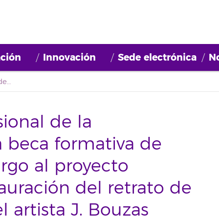
ción
Innovación
Sede electrónica
No
Primer listado provisional de la convocatoria de una beca formativa de investigación con cargo al proyecto 'Conservación y restauración del retrato de Dña. Pilar Peñate del artista J. Bouzas 1951'.
sional de la
a beca formativa de
argo al proyecto
auración del retrato de
l artista J. Bouzas