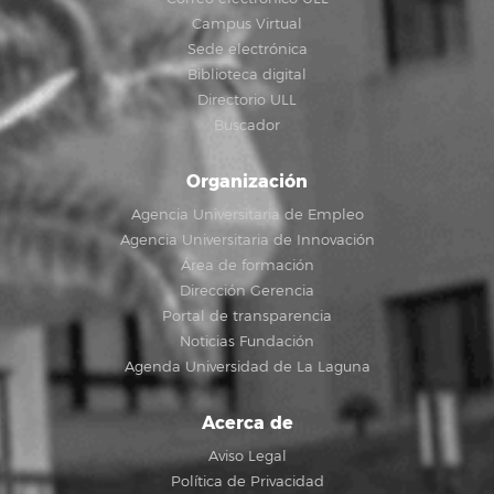
Campus Virtual
Sede electrónica
Biblioteca digital
Directorio ULL
Buscador
Organización
Agencia Universitaria de Empleo
Agencia Universitaria de Innovación
Área de formación
Dirección Gerencia
Portal de transparencia
Noticias Fundación
Agenda Universidad de La Laguna
Acerca de
Aviso Legal
Política de Privacidad