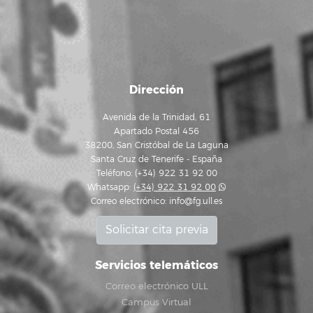
Dirección
Avenida de la Trinidad, 61
Apartado Postal 456
38200, San Cristóbal de La Laguna
Santa Cruz de Tenerife - España
Teléfono: (+34) 922 31 92 00
Whatsapp:
(+34) 922 31 92 00
Correo electrónico:
info@fg.ull.es
Solicitar cita previa
Servicios telemáticos
Correo electrónico ULL
Campus Virtual