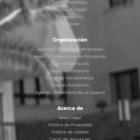
Sede electrónica
Biblioteca digital
Directorio ULL
Buscador
Organización
Agencia Universitaria de Empleo
Agencia Universitaria de Innovación
Área de formación
Dirección Gerencia
Portal de transparencia
Noticias Fundación
Agenda Universidad de La Laguna
Acerca de
Aviso Legal
Política de Privacidad
Política de cookies
Canal de denuncias