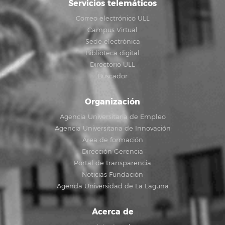
Servicios telemáticos
Correo electrónico ULL
Campus Virtual
Sede electrónica
Biblioteca digital
Directorio ULL
Buscador
Organización
Agencia Universitaria de Empleo
Agencia Universitaria de Innovación
Área de formación
Dirección Gerencia
Portal de transparencia
Noticias Fundación
Agenda Universidad de La Laguna
Acerca de