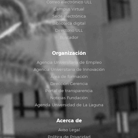
Correo electrónico ULL
Campus Virtual
Sede electrónica
Biblioteca digital
Directorio ULL
Buscador
Organización
Agencia Universitaria de Empleo
Agencia Universitaria de Innovación
Área de formación
Dirección Gerencia
Portal de transparencia
Noticias Fundación
Agenda Universidad de La Laguna
Acerca de
Aviso Legal
Política de Privacidad