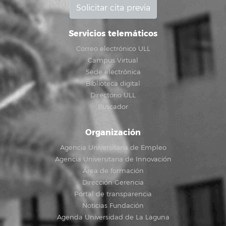
Solicitar cita previa
Servicios telemáticos
Correo electrónico ULL
Campus Virtual
Sede electrónica
Biblioteca digital
Directorio ULL
Buscador
Organización
Agencia Universitaria de Empleo
Agencia Universitaria de Innovación
Área de formación
Dirección Gerencia
Portal de transparencia
Noticias Fundación
Agenda Universidad de La Laguna