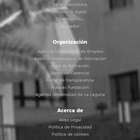
Sede electrónica
Biblioteca digital
Directorio ULL
Buscador
Organización
Agencia Universitaria de Empleo
Agencia Universitaria de Innovación
Área de formación
Dirección Gerencia
Portal de transparencia
Noticias Fundación
Agenda Universidad de La Laguna
Acerca de
Aviso Legal
Política de Privacidad
Política de cookies