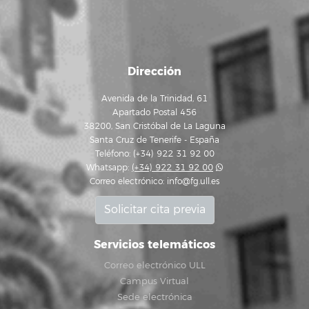
Dirección
Avenida de la Trinidad, 61
Apartado Postal 456
38200, San Cristóbal de La Laguna
Santa Cruz de Tenerife - España
Teléfono: (+34) 922 31 92 00
Whatsapp:
(+34) 922 31 92 00
Correo electrónico:
info@fg.ull.es
Solicitar cita previa
Servicios telemáticos
Correo electrónico ULL
Campus Virtual
Sede electrónica