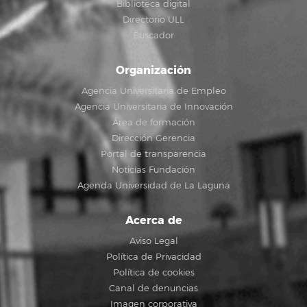
Biblioteca digital
Directorio ULL
Buscador
Organización
Agencia Universitaria de Empleo
Agencia Universitaria de Innovación
Área de formación
Dirección Gerencia
Portal de transparencia
Noticias Fundación
Agenda Universidad de La Laguna
Acerca de
Aviso Legal
Política de Privacidad
Política de cookies
Canal de denuncias
Imagen corporativa