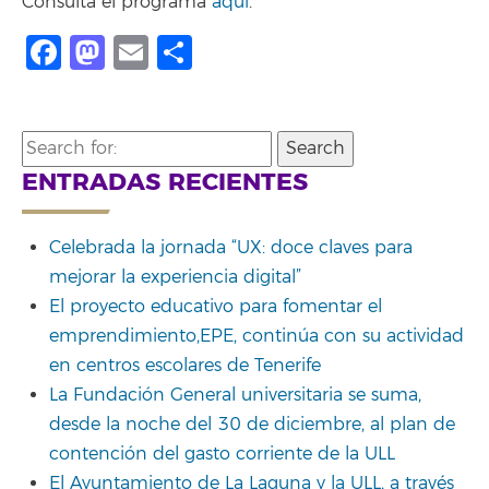
Consulta el programa
aquí
.
Facebook
Mastodon
Email
Share
Search
for:
ENTRADAS RECIENTES
Celebrada la jornada “UX: doce claves para
mejorar la experiencia digital”
El proyecto educativo para fomentar el
emprendimiento,EPE, continúa con su actividad
en centros escolares de Tenerife
La Fundación General universitaria se suma,
desde la noche del 30 de diciembre, al plan de
contención del gasto corriente de la ULL
El Ayuntamiento de La Laguna y la ULL, a través