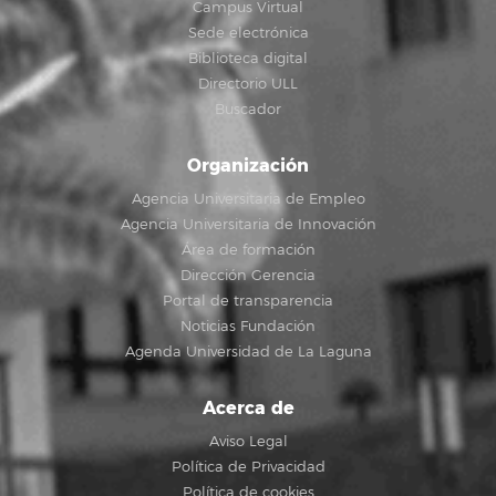
Campus Virtual
Sede electrónica
Biblioteca digital
Directorio ULL
Buscador
Organización
Agencia Universitaria de Empleo
Agencia Universitaria de Innovación
Área de formación
Dirección Gerencia
Portal de transparencia
Noticias Fundación
Agenda Universidad de La Laguna
Acerca de
Aviso Legal
Política de Privacidad
Política de cookies