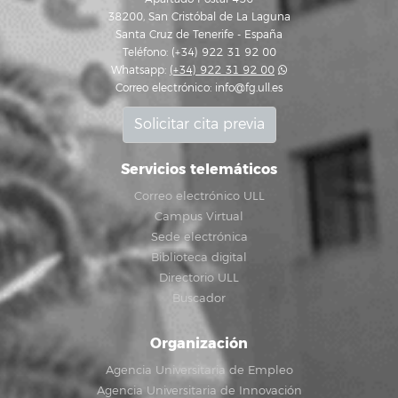
38200, San Cristóbal de La Laguna
Santa Cruz de Tenerife - España
Teléfono: (+34) 922 31 92 00
Whatsapp:
(+34) 922 31 92 00
Correo electrónico:
info@fg.ull.es
Solicitar cita previa
Servicios telemáticos
Correo electrónico ULL
Campus Virtual
Sede electrónica
Biblioteca digital
Directorio ULL
Buscador
Organización
Agencia Universitaria de Empleo
Agencia Universitaria de Innovación