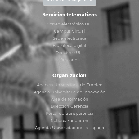
Servicios telemáticos
Correo electrónico ULL
Campus Virtual
Sede electrónica
Biblioteca digital
Directorio ULL
Buscador
Organización
Agencia Universitaria de Empleo
Agencia Universitaria de Innovación
Área de formación
Dirección Gerencia
Portal de transparencia
Noticias Fundación
Agenda Universidad de La Laguna