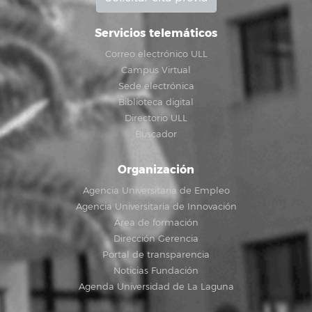
Servicios telemáticos
Correo electrónico ULL
Campus Virtual
Sede electrónica
Biblioteca digital
Directorio ULL
Buscador
Organización
Agencia Universitaria de Empleo
Agencia Universitaria de Innovación
Área de formación
Dirección Gerencia
Portal de transparencia
Noticias Fundación
Agenda Universidad de La Laguna