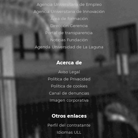
Agencia Universitaria de Empleo
Agencia Universitaria de Innovación
Área de formación
Dirección Gerencia
Portal de transparencia
Noticias Fundación
Agenda Universidad de La Laguna
Acerca de
Aviso Legal
Política de Privacidad
Política de cookies
Canal de denuncias
Imagen corporativa
Otros enlaces
Perfil del contratante
Idiomas ULL