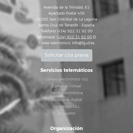
Avenida de la Trinidad, 61
Apartado Postal 456
38200, San Cristóbal de La Laguna
Santa Cruz de Tenerife - España
Teléfono: (+34) 922 31 92 00
Whatsapp:
(+34) 922 31 92 00
Correo electrónico:
info@fg.ull.es
Solicitar cita previa
Servicios telemáticos
Correo electrónico ULL
Campus Virtual
Sede electrónica
Biblioteca digital
Directorio ULL
Buscador
Organización