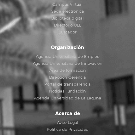
Campus Virtual
Sede electrónica
Biblioteca digital
Directorio ULL
Buscador
Organización
Agencia Universitaria de Empleo
Agencia Universitaria de Innovación
Área de formación
Dirección Gerencia
Portal de transparencia
Noticias Fundación
Agenda Universidad de La Laguna
Acerca de
Aviso Legal
Política de Privacidad