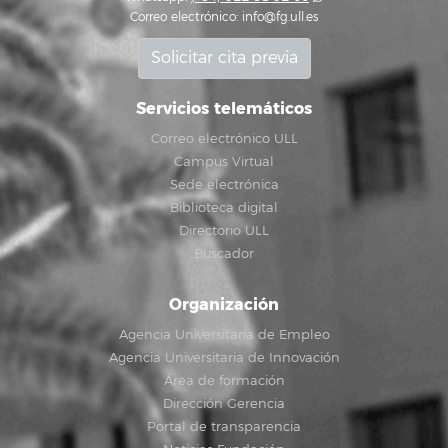
Correo electrónico:
info@fg.ull.es
Solicitar cita previa
Servicios telemáticos
Correo electrónico ULL
Campus Virtual
Sede electrónica
Biblioteca digital
Directorio ULL
Buscador
Organización
Agencia Universitaria de Empleo
Agencia Universitaria de Innovación
Área de formación
Dirección Gerencia
Portal de transparencia