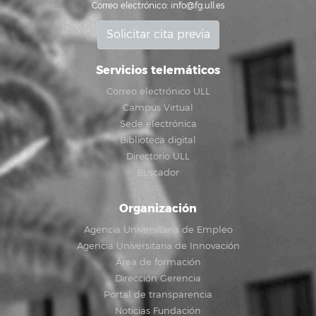
Correo electrónico:
info@fg.ull.es
Solicitar cita previa
Servicios telemáticos
Correo electrónico ULL
Campus Virtual
Sede electrónica
Biblioteca digital
Directorio ULL
Buscador
Organización
Agencia Universitaria de Empleo
Agencia Universitaria de Innovación
Área de formación
Dirección Gerencia
Portal de transparencia
Noticias Fundación