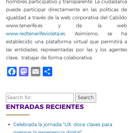
hombres participativo y transparente. La ciudadanía
puede participar directamente en las políticas de
igualdad a través de la web corporativa del Cabildo
www.tenerife.es y de la web
www.redtenerifevioleta.es
. Asimismo, se ha
establecido una plataforma virtual que permitirá a
las entidades, representadas por las y los agentes
clave, trabajar de forma colaborativa.
Facebook
Mastodon
Email
Share
Search
for:
ENTRADAS RECIENTES
Celebrada la jornada “UX: doce claves para
mejorar la experiencia digital”