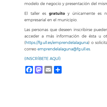
modelo de negocio y presentación del mis
gratuito
El taller es
y únicamente es nec
empresarial en el municipio.
Las personas que deseen inscribirse puede
acceder a más información de ésta u otr
(
https://fg.ull.es/emprendelalaguna
) o solic
correo
emprendelalaguna@fg.ull.es
.
(INSCRÍBETE AQUÍ)
Facebook
Mastodon
Email
Share