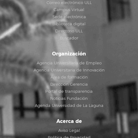
Correo electrónico ULL
Campus Virtual
Sede electrónica
Biblioteca digital
Directorio ULL
Buscador
Organización
Agencia Universitaria de Empleo
Agencia Universitaria de Innovación
Área de formación
Dirección Gerencia
Portal de transparencia
Noticias Fundación
Agenda Universidad de La Laguna
Acerca de
Aviso Legal
Política de Privacidad