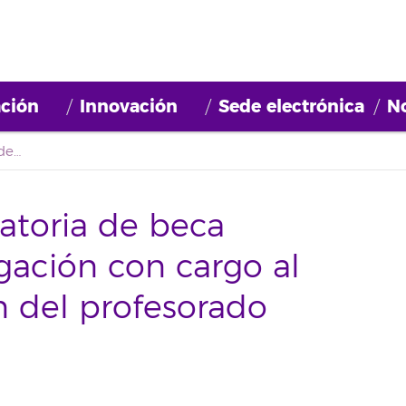
ción
Innovación
Sede electrónica
No
Notificación: convocatoria de beca formativa de investigación con cargo al proyecto 'Evaluación del profesorado docentia-ull'
catoria de beca
igación con cargo al
n del profesorado