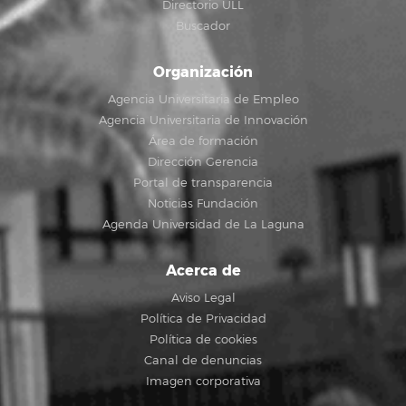
Directorio ULL
Buscador
Organización
Agencia Universitaria de Empleo
Agencia Universitaria de Innovación
Área de formación
Dirección Gerencia
Portal de transparencia
Noticias Fundación
Agenda Universidad de La Laguna
Acerca de
Aviso Legal
Política de Privacidad
Política de cookies
Canal de denuncias
Imagen corporativa