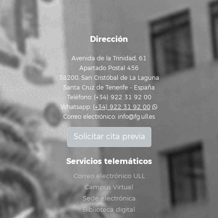
Dirección
Avenida de la Trinidad, 61
Apartado Postal 456
38200, San Cristóbal de La Laguna
Santa Cruz de Tenerife - España
Teléfono: (+34) 922 31 92 00
Whatsapp:
(+34) 922 31 92 00
Correo electrónico:
info@fg.ull.es
Solicitar cita previa
Servicios telemáticos
Correo electrónico ULL
Campus Virtual
Sede electrónica
Biblioteca digital