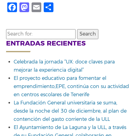
Facebook
Mastodon
Email
Share
Search
for:
ENTRADAS RECIENTES
Celebrada la jornada “UX: doce claves para
mejorar la experiencia digital”
El proyecto educativo para fomentar el
emprendimiento,EPE, continúa con su actividad
en centros escolares de Tenerife
La Fundación General universitaria se suma,
desde la noche del 30 de diciembre, al plan de
contención del gasto corriente de la ULL
El Ayuntamiento de La Laguna y la ULL, a través
de su Fundación General, colaborarán en