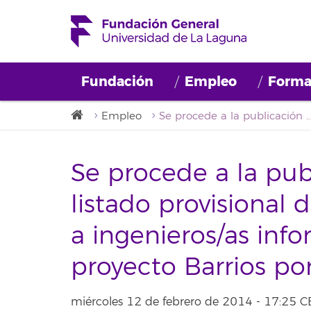
Fundación
Empleo
Forma
Empleo
Se procede a la publicación del segundo listado provisional de una beca destinada a ingenieros/as informáticos/as para el proyecto Ba
Se procede a la pu
listado provisional
a ingenieros/as info
proyecto Barrios po
miércoles 12 de febrero de 2014 - 17:25 C