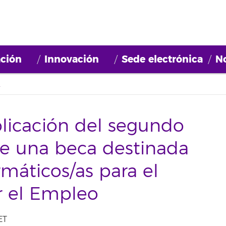
ción
Innovación
Sede electrónica
No
rrios por el Empleo
blicación del segundo
 de una beca destinada
rmáticos/as para el
r el Empleo
ET