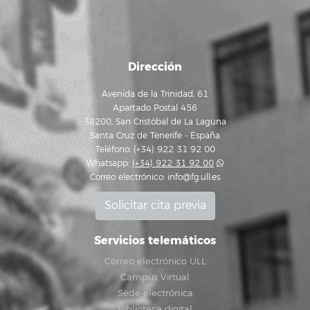
Dirección
Avenida de la Trinidad, 61
Apartado Postal 456
38200, San Cristóbal de La Laguna
Santa Cruz de Tenerife - España
Teléfono: (+34) 922 31 92 00
Whatsapp:
(+34) 922 31 92 00
Correo electrónico:
info@fg.ull.es
Solicitar cita previa
Servicios telemáticos
Correo electrónico ULL
Campus Virtual
Sede electrónica
Biblioteca digital