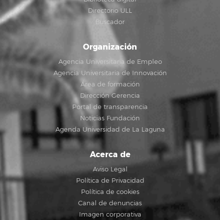
Directorio ULL
Buscador
Organización
Agencia Universitaria de Empleo
Agencia Universitaria de Innovación
Área de formación
Dirección Gerencia
Portal de transparencia
Noticias Fundación
Agenda Universidad de La Laguna
Acerca de
Aviso Legal
Política de Privacidad
Política de cookies
Canal de denuncias
Imagen corporativa