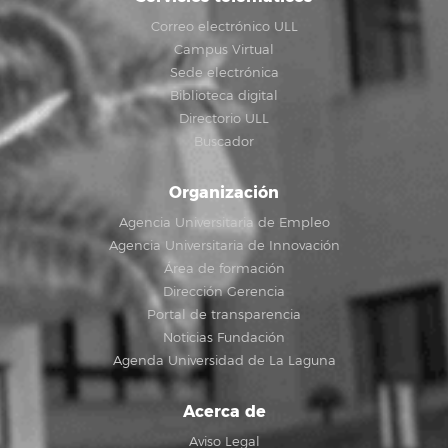
Correo electrónico ULL
Campus Virtual
Sede electrónica
Biblioteca digital
Directorio ULL
Buscador
Organización
Agencia Universitaria de Empleo
Agencia Universitaria de Innovación
Área de formación
Dirección Gerencia
Portal de transparencia
Noticias Fundación
Agenda Universidad de La Laguna
Acerca de
Aviso Legal