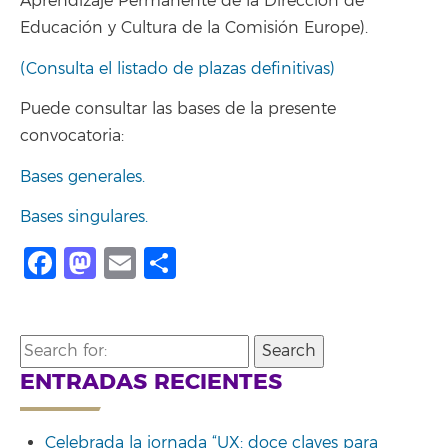
Aprendizaje Permanente de la Dirección de
Educación y Cultura de la Comisión Europe).
(Consulta el listado de plazas definitivas)
Puede consultar las bases de la presente
convocatoria:
Bases generales.
Bases singulares.
Facebook
Mastodon
Email
Compartir
Search
for:
ENTRADAS RECIENTES
Celebrada la jornada “UX: doce claves para