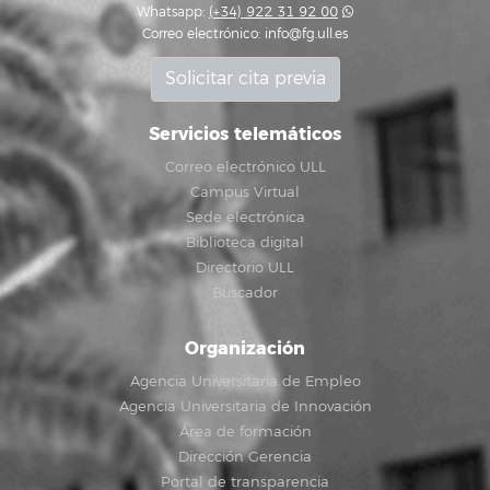
Whatsapp:
(+34) 922 31 92 00
Correo electrónico:
info@fg.ull.es
Solicitar cita previa
Servicios telemáticos
Correo electrónico ULL
Campus Virtual
Sede electrónica
Biblioteca digital
Directorio ULL
Buscador
Organización
Agencia Universitaria de Empleo
Agencia Universitaria de Innovación
Área de formación
Dirección Gerencia
Portal de transparencia