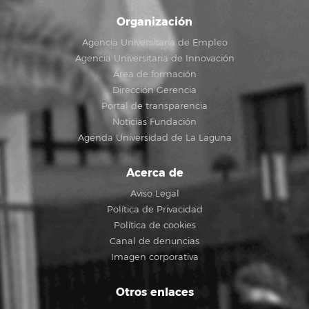
Organización
Agencia Universitaria de Empleo
Agencia Universitaria de Innovación
Área de formación
Dirección Gerencia
Portal de transparencia
Noticias Fundación
Agenda Universidad de La Laguna
Acerca de
Aviso Legal
Política de Privacidad
Política de cookies
Canal de denuncias
Imagen corporativa
Otros enlaces