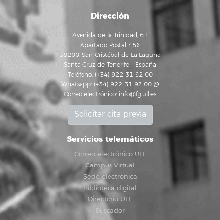
Dirección
Avenida de la Trinidad, 61
Apartado Postal 456
38200, San Cristóbal de La Laguna
Santa Cruz de Tenerife - España
Teléfono: (+34) 922 31 92 00
Whatsapp:
(+34) 922 31 92 00
Correo electrónico:
info@fg.ull.es
Solicitar cita previa
Servicios telemáticos
Correo electrónico ULL
Campus Virtual
Sede electrónica
Biblioteca digital
Directorio ULL
Buscador