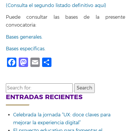
(Consulta el segundo listado definitivo aquí)
Puede consultar las bases de la presente
convocatoria:
Bases generales.
Bases específicas
.
Facebook
Mastodon
Email
Share
Search
for:
ENTRADAS RECIENTES
Celebrada la jornada “UX: doce claves para
mejorar la experiencia digital”
El proyecto educativo para fomentar el