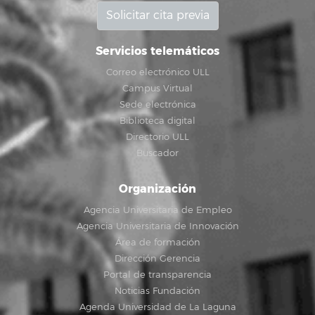
Solicitar cita previa
Servicios telemáticos
Correo electrónico ULL
Campus Virtual
Sede electrónica
Biblioteca digital
Directorio ULL
Buscador
Organización
Agencia Universitaria de Empleo
Agencia Universitaria de Innovación
Área de formación
Dirección Gerencia
Portal de transparencia
Noticias Fundación
Agenda Universidad de La Laguna