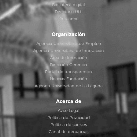
Biblioteca digital
Directorio ULL
Buscador
Organización
Agencia Universitaria de Empleo
Agencia Universitaria de Innovación
Área de formación
Dirección Gerencia
Portal de transparencia
Noticias Fundación
Agenda Universidad de La Laguna
Acerca de
Aviso Legal
Política de Privacidad
Política de cookies
Canal de denuncias