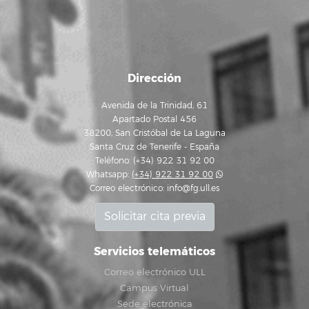
Dirección
Avenida de la Trinidad, 61
Apartado Postal 456
38200, San Cristóbal de La Laguna
Santa Cruz de Tenerife - España
Teléfono: (+34) 922 31 92 00
Whatsapp:
(+34) 922 31 92 00
Correo electrónico:
info@fg.ull.es
Solicitar cita previa
Servicios telemáticos
Correo electrónico ULL
Campus Virtual
Sede electrónica