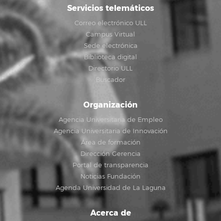
Servicios telemáticos
Correo electrónico ULL
Campus Virtual
Sede electrónica
Biblioteca digital
Directorio ULL
Buscador
Organización
Agencia Universitaria de Empleo
Agencia Universitaria de Innovación
Área de formación
Dirección Gerencia
Portal de transparencia
Noticias Fundación
Agenda Universidad de La Laguna
Acerca de