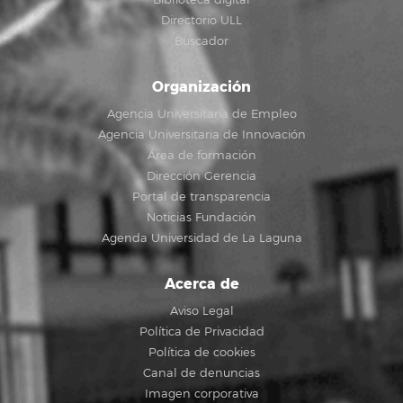
Directorio ULL
Buscador
Organización
Agencia Universitaria de Empleo
Agencia Universitaria de Innovación
Área de formación
Dirección Gerencia
Portal de transparencia
Noticias Fundación
Agenda Universidad de La Laguna
Acerca de
Aviso Legal
Política de Privacidad
Política de cookies
Canal de denuncias
Imagen corporativa