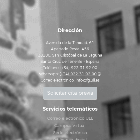
Dirección
Avenida de la Trinidad, 61
Apartado Postal 456
38200, San Cristóbal de La Laguna
Santa Cruz de Tenerife - España
Teléfono: (+34) 922 31 92 00
Whatsapp:
(+34) 922 31 92 00
Correo electrónico:
info@fg.ull.es
Solicitar cita previa
Servicios telemáticos
Correo electrónico ULL
Campus Virtual
Sede electrónica
Biblioteca digital