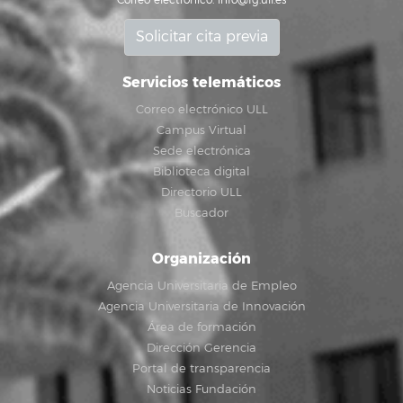
Correo electrónico:
info@fg.ull.es
Solicitar cita previa
Servicios telemáticos
Correo electrónico ULL
Campus Virtual
Sede electrónica
Biblioteca digital
Directorio ULL
Buscador
Organización
Agencia Universitaria de Empleo
Agencia Universitaria de Innovación
Área de formación
Dirección Gerencia
Portal de transparencia
Noticias Fundación