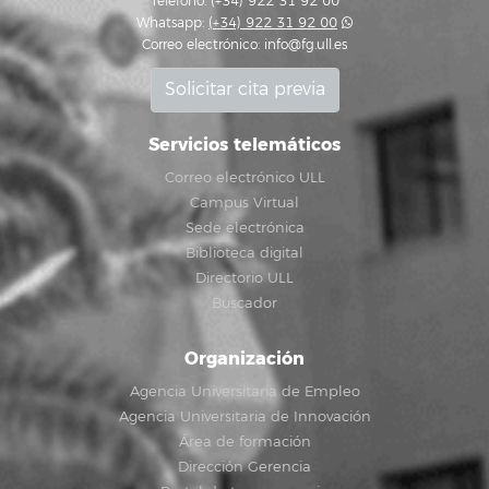
Teléfono: (+34) 922 31 92 00
Whatsapp:
(+34) 922 31 92 00
Correo electrónico:
info@fg.ull.es
Solicitar cita previa
Servicios telemáticos
Correo electrónico ULL
Campus Virtual
Sede electrónica
Biblioteca digital
Directorio ULL
Buscador
Organización
Agencia Universitaria de Empleo
Agencia Universitaria de Innovación
Área de formación
Dirección Gerencia