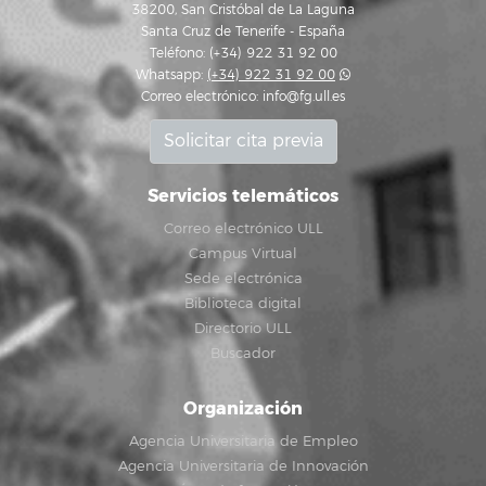
38200, San Cristóbal de La Laguna
Santa Cruz de Tenerife - España
Teléfono: (+34) 922 31 92 00
Whatsapp:
(+34) 922 31 92 00
Correo electrónico:
info@fg.ull.es
Solicitar cita previa
Servicios telemáticos
Correo electrónico ULL
Campus Virtual
Sede electrónica
Biblioteca digital
Directorio ULL
Buscador
Organización
Agencia Universitaria de Empleo
Agencia Universitaria de Innovación