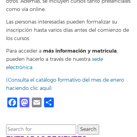
otros. Además, se incluyen cursos tanto presenciales
como vía online.
Las personas interesadas pueden formalizar su
inscripción hasta varios días antes del comienzo de
los cursos.
más información y matrícula
Para acceder a
,
pueden hacerlo a través de nuestra
sede
electrónica
.
(Consulta el catálogo formativo del mes de enero
haciendo clic aquí)
Facebook
Mastodon
Email
Compartir
Search
for: