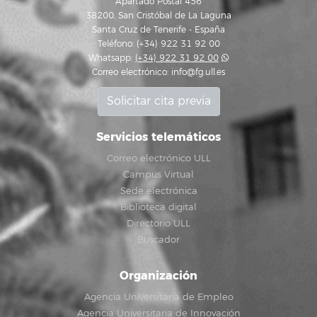
Apartado Postal 456
38200, San Cristóbal de La Laguna
Santa Cruz de Tenerife - España
Teléfono: (+34) 922 31 92 00
Whatsapp:
(+34) 922 31 92 00
Correo electrónico:
info@fg.ull.es
Solicitar cita previa
Servicios telemáticos
Correo electrónico ULL
Campus Virtual
Sede electrónica
Biblioteca digital
Directorio ULL
Buscador
Organización
Agencia Universitaria de Empleo
Agencia Universitaria de Innovación