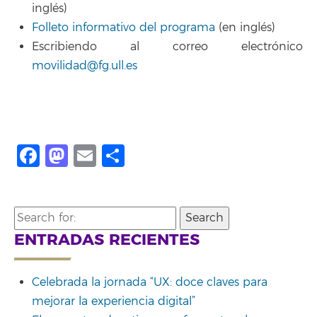
inglés)
Folleto informativo del programa
(en inglés)
Escribiendo al correo electrónico
movilidad@fg.ull.es
Facebook
Mastodon
Email
Compartir
Search
for:
ENTRADAS RECIENTES
Celebrada la jornada “UX: doce claves para
mejorar la experiencia digital”