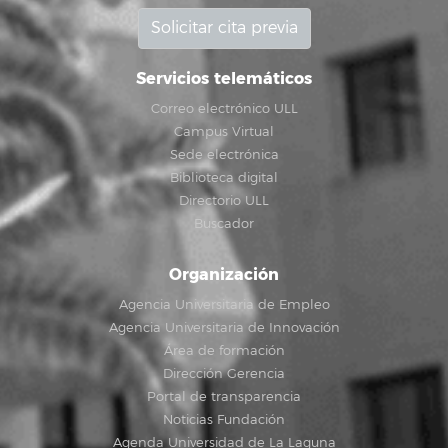
Solicitar cita previa
Servicios telemáticos
Correo electrónico ULL
Campus Virtual
Sede electrónica
Biblioteca digital
Directorio ULL
Buscador
Organización
Agencia Universitaria de Empleo
Agencia Universitaria de Innovación
Área de formación
Dirección Gerencia
Portal de transparencia
Noticias Fundación
Agenda Universidad de La Laguna