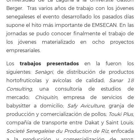
Universidad de La Laguna a la Université Gaston
Berger. Tras varios años de trabajo con los jóvenes
senegaleses el evento desarrollado los pasados días
supone el hito más importante de EMSECAN. En las
jornadas se pudo conocer finalmente el trabajo de
los jóvenes materializado en ocho proyectos
empresariales.
trabajos presentados
Los
en la fueron los
siguientes:
Sen´agri
, de distribución de productos
hortofrutícolas y avícolas de calidad;
Sanar 18
Consulting
, una consultoría de estudios de
mercado;
Chiquitín
, empresa de servicios de
babysitter a domicilio;
Safy Aviculture
, granja de
producción y comercialización de pollos;
Touki Plus
,
compañía de transporte entre Dakat y Saint Louis;
Societé Senegaleise du Production de Riz
, enfocada
a la producción y comercialización de arroz;