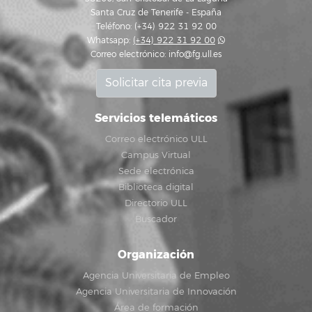
Santa Cruz de Tenerife - España
Teléfono: (+34) 922 31 92 00
Whatsapp:
(+34) 922 31 92 00
Correo electrónico:
info@fg.ull.es
Solicitar cita previa
Servicios telemáticos
Correo electrónico ULL
Campus Virtual
Sede electrónica
Biblioteca digital
Directorio ULL
Buscador
Organización
Agencia Universitaria de Empleo
Agencia Universitaria de Innovación
Área de formación