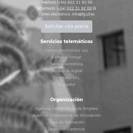
Teléfono: (+34) 922 31 92 00
Whatsapp:
(+34) 922 31 92 00
Correo electrónico:
info@fg.ull.es
Solicitar cita previa
Servicios telemáticos
Correo electrónico ULL
Campus Virtual
Sede electrónica
Biblioteca digital
Directorio ULL
Buscador
Organización
Agencia Universitaria de Empleo
Agencia Universitaria de Innovación
Área de formación
Dirección Gerencia