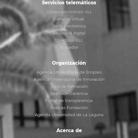
Servicios telemáticos
Correo electrónico ULL
Campus Virtual
Sede electrónica
Biblioteca digital
Directorio ULL
Buscador
Organización
Agencia Universitaria de Empleo
Agencia Universitaria de Innovación
Área de formación
Dirección Gerencia
Portal de transparencia
Noticias Fundación
Agenda Universidad de La Laguna
Acerca de