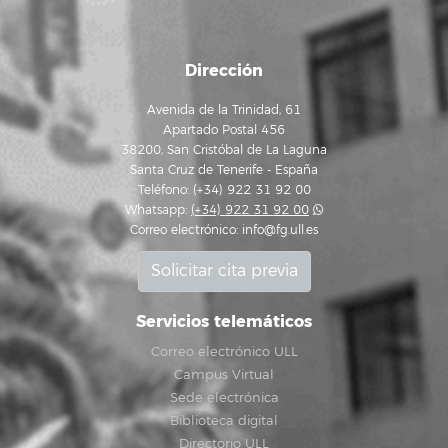
Dirección
Avenida de la Trinidad, 61
Apartado Postal 456
38200, San Cristóbal de La Laguna
Santa Cruz de Tenerife - España
Teléfono: (+34) 922 31 92 00
Whatsapp:
(+34) 922 31 92 00
Correo electrónico:
info@fg.ull.es
Solicitar cita previa
Servicios telemáticos
Correo electrónico ULL
Campus Virtual
Sede electrónica
Biblioteca digital
Directorio ULL