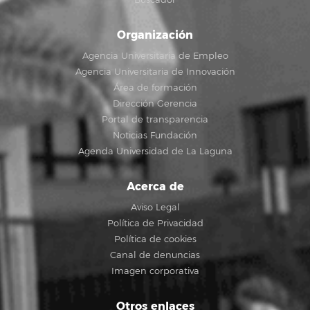
Buscador
Organización
Agencia Universitaria de Empleo
Agencia Universitaria de Innovación
Área de formación
Dirección Gerencia
Portal de transparencia
Noticias Fundación
Agenda Universidad de La Laguna
Acerca de
Aviso Legal
Política de Privacidad
Política de cookies
Canal de denuncias
Imagen corporativa
Otros enlaces