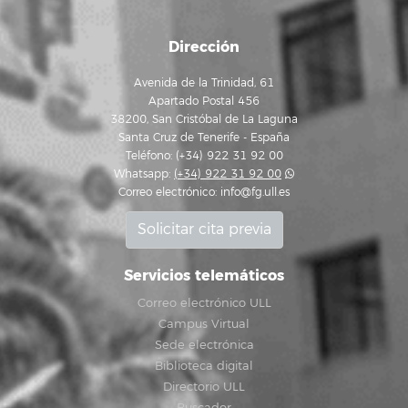
Dirección
Avenida de la Trinidad, 61
Apartado Postal 456
38200, San Cristóbal de La Laguna
Santa Cruz de Tenerife - España
Teléfono: (+34) 922 31 92 00
Whatsapp:
(+34) 922 31 92 00
Correo electrónico:
info@fg.ull.es
Solicitar cita previa
Servicios telemáticos
Correo electrónico ULL
Campus Virtual
Sede electrónica
Biblioteca digital
Directorio ULL