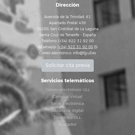
Dirección
Avenida de la Trinidad, 61
Apartado Postal 456
38200, San Cristóbal de La Laguna
Santa Cruz de Tenerife - España
Teléfono: (+34) 922 31 92 00
Whatsapp:
(+34) 922 31 92 00
Correo electrónico:
info@fg.ull.es
Solicitar cita previa
Servicios telemáticos
Correo electrónico ULL
Campus Virtual
Sede electrónica
Biblioteca digital
Directorio ULL
Buscador