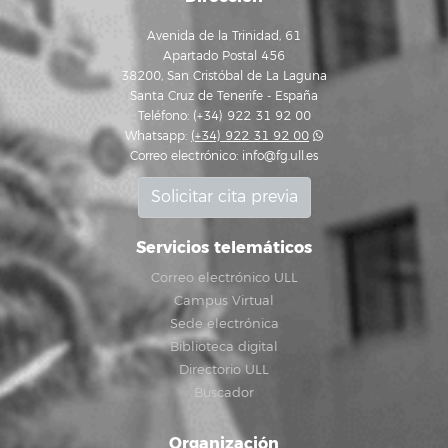
Avenida de la Trinidad, 61
Apartado Postal 456
38200, San Cristóbal de La Laguna
Santa Cruz de Tenerife - España
Teléfono: (+34) 922 31 92 00
Whatsapp:
(+34) 922 31 92 00
Correo electrónico:
info@fg.ull.es
Solicitar cita previa
Servicios telemáticos
Correo electrónico ULL
Campus Virtual
Sede electrónica
Biblioteca digital
Directorio ULL
Buscador
Organización