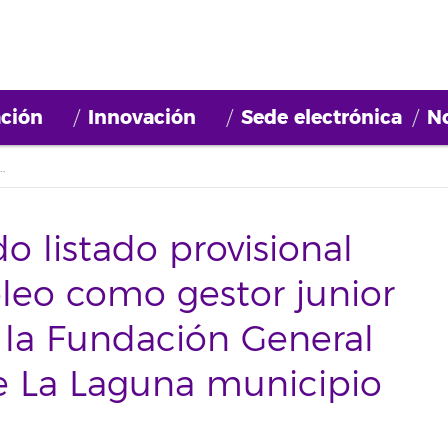
ción
Innovación
Sede electrónica
No
como gestor junior a tiempo parcial en la Fundación General de la Universidad de La Laguna municipio de Adeje
o listado provisional
leo como gestor junior
 la Fundación General
e La Laguna municipio