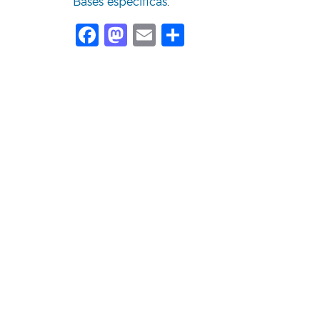
Bases específicas
.
Facebook
Mastodon
Email
Compartir