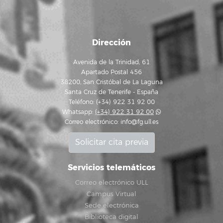
Dirección
Avenida de la Trinidad, 61
Apartado Postal 456
38200, San Cristóbal de La Laguna
Santa Cruz de Tenerife - España
Teléfono: (+34) 922 31 92 00
Whatsapp:
(+34) 922 31 92 00
Correo electrónico:
info@fg.ull.es
Solicitar cita previa
Servicios telemáticos
Correo electrónico ULL
Campus Virtual
Sede electrónica
Biblioteca digital