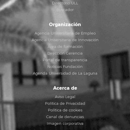
Directorio ULL
Buscador
Organización
Agencia Universitaria de Empleo
Agencia Universitaria de Innovación
Área de formación
Dirección Gerencia
Portal de transparencia
Noticias Fundación
Agenda Universidad de La Laguna
Acerca de
Aviso Legal
Política de Privacidad
Política de cookies
Canal de denuncias
Imagen corporativa