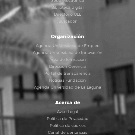
Sede electrónica
Biblioteca digital
Directorio ULL
Buscador
Organización
Agencia Universitaria de Empleo
Agencia Universitaria de Innovación
Área de formación
Dirección Gerencia
Portal de transparencia
Noticias Fundación
Agenda Universidad de La Laguna
Acerca de
Aviso Legal
Política de Privacidad
Política de cookies
Canal de denuncias